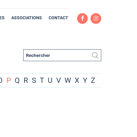
ES
ASSOCIATIONS
CONTACT
O
P
Q
R
S
T
U
V
W
X
Y
Z