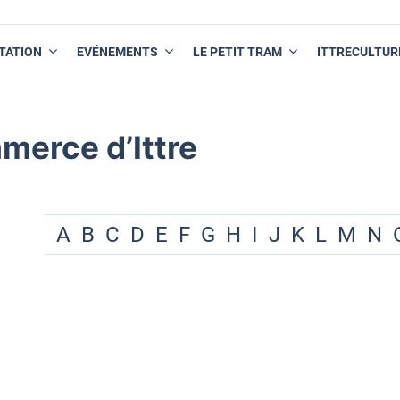
TATION
EVÉNEMENTS
LE PETIT TRAM
ITTRECULTUR
merce d’Ittre
A
B
C
D
E
F
G
H
I
J
K
L
M
N