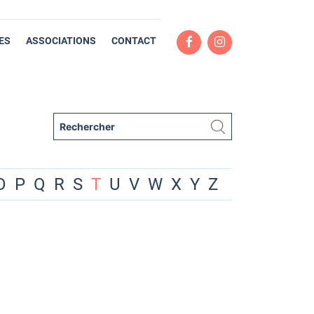
ES
ASSOCIATIONS
CONTACT
O
P
Q
R
S
T
U
V
W
X
Y
Z