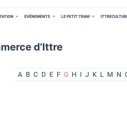
TATION
EVÉNEMENTS
LE PETIT TRAM
ITTRECULTUR
merce d’Ittre
A
B
C
D
E
F
G
H
I
J
K
L
M
N