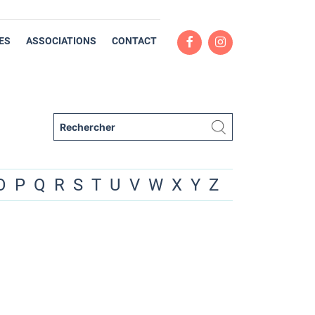
ES
ASSOCIATIONS
CONTACT
O
P
Q
R
S
T
U
V
W
X
Y
Z