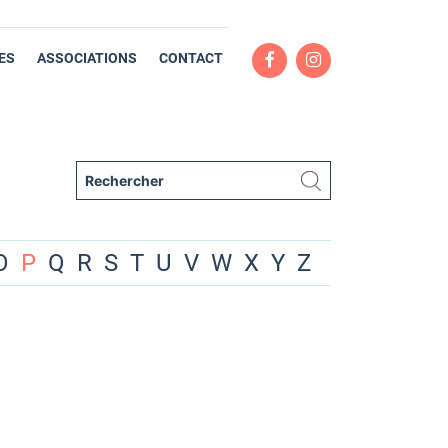
ES
ASSOCIATIONS
CONTACT
O
P
Q
R
S
T
U
V
W
X
Y
Z