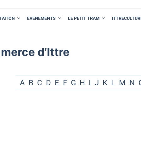
TATION
EVÉNEMENTS
LE PETIT TRAM
ITTRECULTUR
merce d’Ittre
A
B
C
D
E
F
G
H
I
J
K
L
M
N