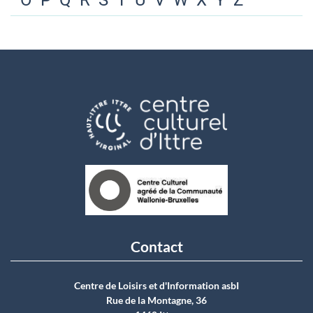
O
P
Q
R
S
T
U
V
W
X
Y
Z
Contact
Centre de Loisirs et d'Information asbI
Rue de la Montagne, 36