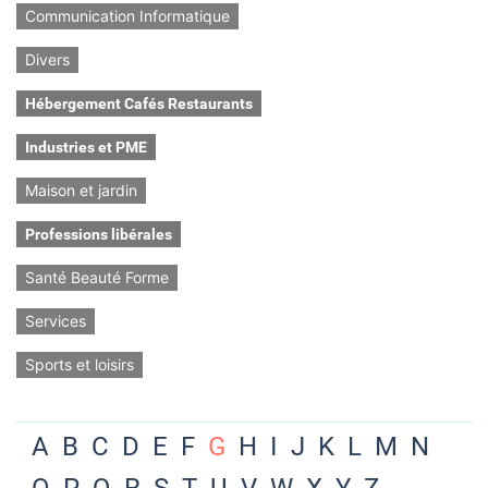
Communication Informatique
Divers
Hébergement Cafés Restaurants
Industries et PME
Maison et jardin
Professions libérales
Santé Beauté Forme
Services
Sports et loisirs
A
B
C
D
E
F
G
H
I
J
K
L
M
N