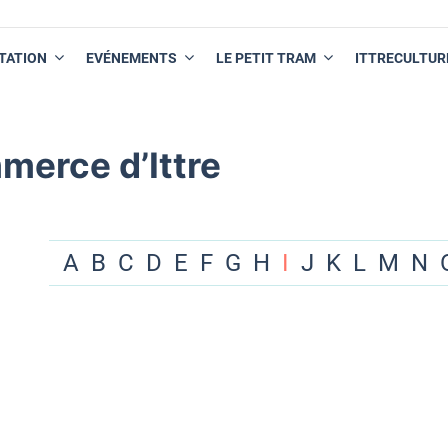
TATION
EVÉNEMENTS
LE PETIT TRAM
ITTRECULTUR
merce d’Ittre
A
B
C
D
E
F
G
H
I
J
K
L
M
N