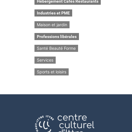
Hébergement Cafés Restaurants
Industries et PME
Maison et jardin
Professions libérales
Santé Beauté Forme
Services
Sports et loisirs