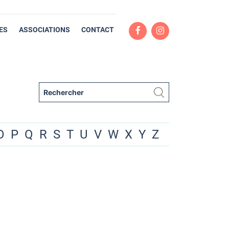
ES
ASSOCIATIONS
CONTACT
O
P
Q
R
S
T
U
V
W
X
Y
Z