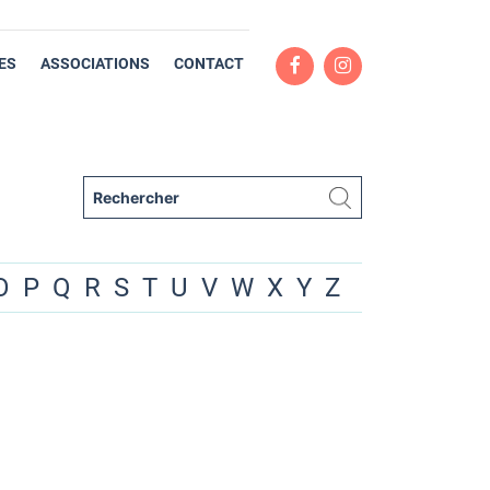
ES
ASSOCIATIONS
CONTACT
O
P
Q
R
S
T
U
V
W
X
Y
Z