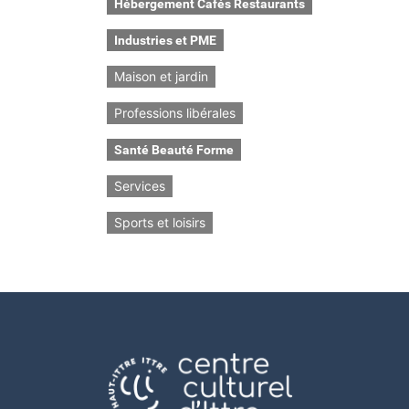
Hébergement Cafés Restaurants
Industries et PME
Maison et jardin
Professions libérales
Santé Beauté Forme
Services
Sports et loisirs