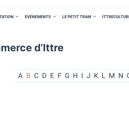
TATION
EVÉNEMENTS
LE PETIT TRAM
ITTRECULTUR
merce d’Ittre
A
B
C
D
E
F
G
H
I
J
K
L
M
N