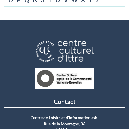
O
P
Q
R
S
T
U
V
W
X
Y
Z
Contact
Centre de Loisirs et d'Information asbI
Rue de la Montagne, 36