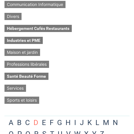
Communication Informatique
Divers
Hébergement Cafés Restaurants
Industries et PME
Maison et jardin
Professions libérales
Santé Beauté Forme
Services
Sports et loisirs
A
B
C
D
E
F
G
H
I
J
K
L
M
N