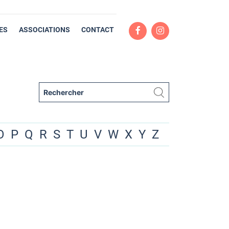
ES
ASSOCIATIONS
CONTACT
O
P
Q
R
S
T
U
V
W
X
Y
Z