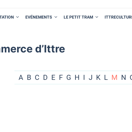
TATION
EVÉNEMENTS
LE PETIT TRAM
ITTRECULTUR
merce d’Ittre
A
B
C
D
E
F
G
H
I
J
K
L
M
N