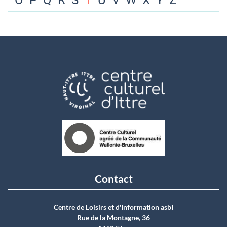
O
P
Q
R
S
T
U
V
W
X
Y
Z
Contact
Centre de Loisirs et d'Information asbI
Rue de la Montagne, 36