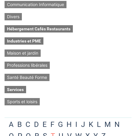
Communication Informatique
Divers
Hébergement Cafés Restaurants
Industries et PME
Maison et jardin
Professions libérales
Santé Beauté Forme
Services
Sports et loisirs
A
B
C
D
E
F
G
H
I
J
K
L
M
N