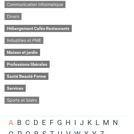
Communication Informatique
Divers
Hébergement Cafés Restaurants
Industries et PME
Maison et jardin
Professions libérales
Santé Beauté Forme
Services
Sports et loisirs
A
B
C
D
E
F
G
H
I
J
K
L
M
N