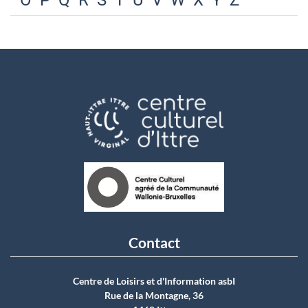
O
P
Q
R
S
T
U
V
W
X
Y
Z
Contact
Centre de Loisirs et d'Information asbI
Rue de la Montagne, 36