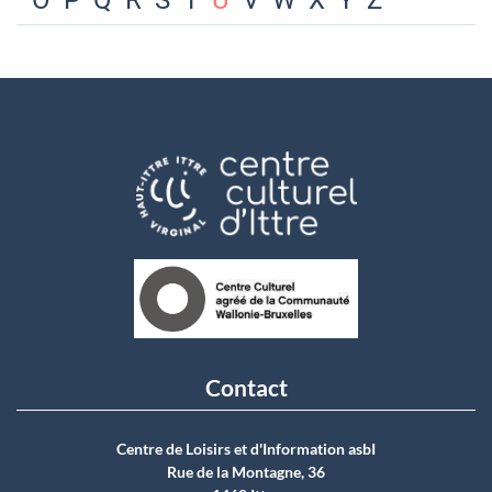
O
P
Q
R
S
T
U
V
W
X
Y
Z
Contact
Centre de Loisirs et d'Information asbI
Rue de la Montagne, 36