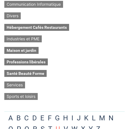
Communication Informatique
Divers
Hébergement Cafés Restaurants
Industries et PME
Maison et jardin
Professions libérales
Santé Beauté Forme
Services
Sports et loisirs
A
B
C
D
E
F
G
H
I
J
K
L
M
N