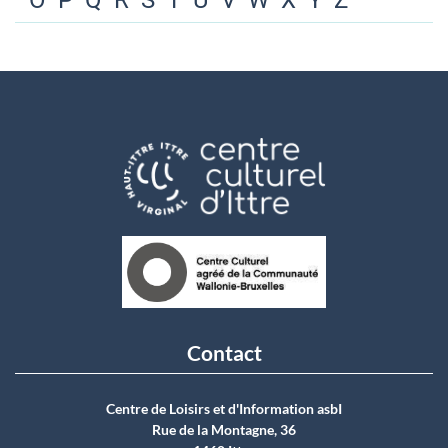
O
P
Q
R
S
T
U
V
W
X
Y
Z
Contact
Centre de Loisirs et d'Information asbI
Rue de la Montagne, 36