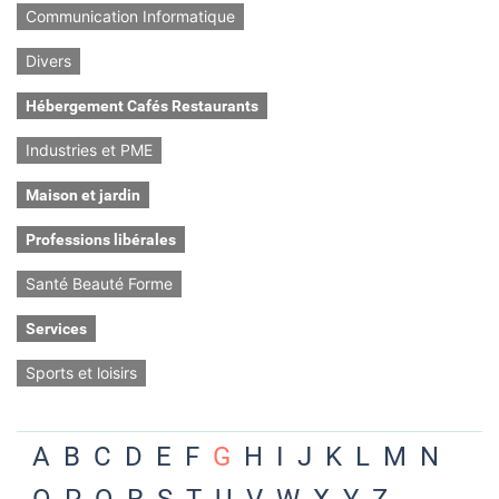
Communication Informatique
Divers
Hébergement Cafés Restaurants
Industries et PME
Maison et jardin
Professions libérales
Santé Beauté Forme
Services
Sports et loisirs
A
B
C
D
E
F
G
H
I
J
K
L
M
N