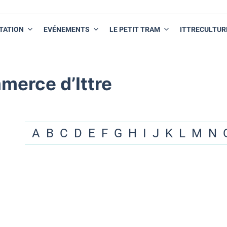
TATION
EVÉNEMENTS
LE PETIT TRAM
ITTRECULTUR
merce d’Ittre
A
B
C
D
E
F
G
H
I
J
K
L
M
N