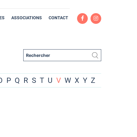
ES
ASSOCIATIONS
CONTACT
O
P
Q
R
S
T
U
V
W
X
Y
Z