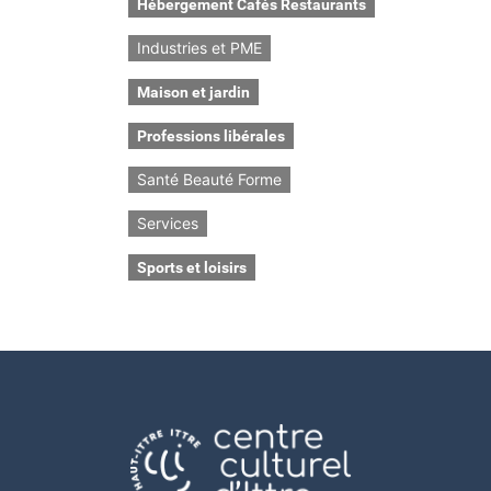
Hébergement Cafés Restaurants
Industries et PME
Maison et jardin
Professions libérales
Santé Beauté Forme
Services
Sports et loisirs