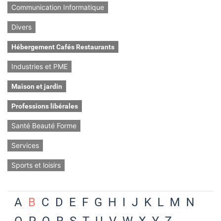
Communication Informatique
Divers
Hébergement Cafés Restaurants
Industries et PME
Maison et jardin
Professions libérales
Santé Beauté Forme
Services
Sports et loisirs
A
B
C
D
E
F
G
H
I
J
K
L
M
N