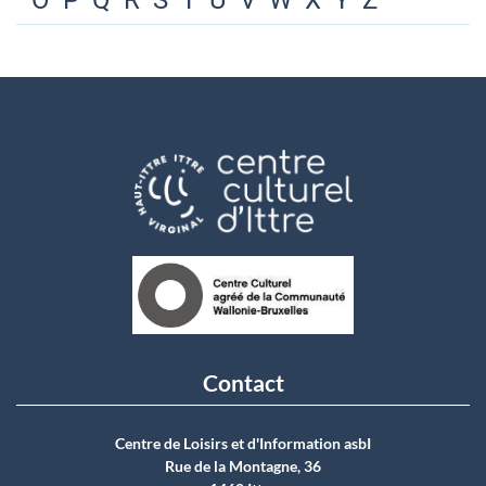
O
P
Q
R
S
T
U
V
W
X
Y
Z
Contact
Centre de Loisirs et d'Information asbI
Rue de la Montagne, 36