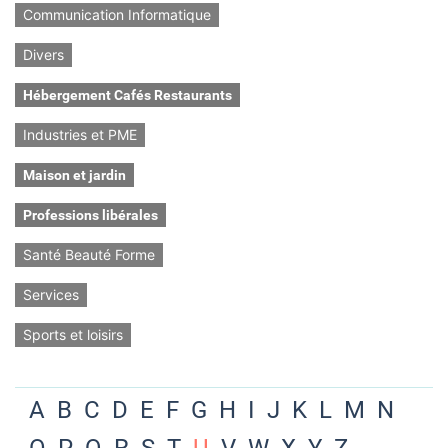
Communication Informatique
Divers
Hébergement Cafés Restaurants
Industries et PME
Maison et jardin
Professions libérales
Santé Beauté Forme
Services
Sports et loisirs
A
B
C
D
E
F
G
H
I
J
K
L
M
N