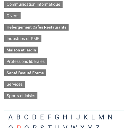
Communication Informatique
Divers
Hébergement Cafés Restaurants
Industries et PME
Maison et jardin
Professions libérales
Santé Beauté Forme
Services
Sports et loisirs
A
B
C
D
E
F
G
H
I
J
K
L
M
N