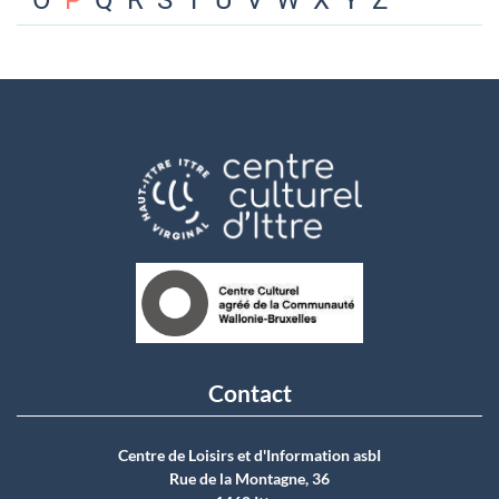
O
P
Q
R
S
T
U
V
W
X
Y
Z
Contact
Centre de Loisirs et d'Information asbI
Rue de la Montagne, 36