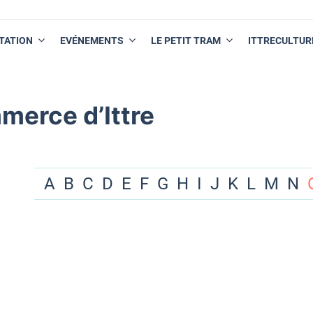
TATION
EVÉNEMENTS
LE PETIT TRAM
ITTRECULTUR
merce d’Ittre
A
B
C
D
E
F
G
H
I
J
K
L
M
N