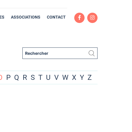
ES
ASSOCIATIONS
CONTACT
O
P
Q
R
S
T
U
V
W
X
Y
Z