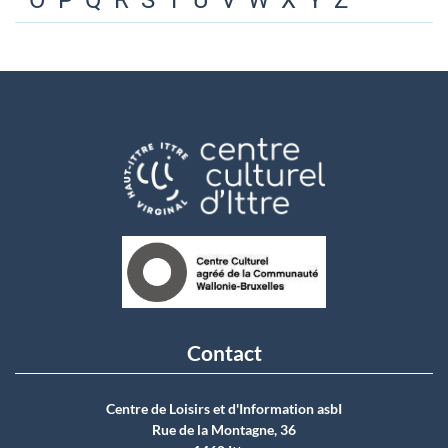
O
P
Q
R
S
T
U
V
W
X
Y
Z
Contact
Centre de Loisirs et d'Information asbI
Rue de la Montagne, 36