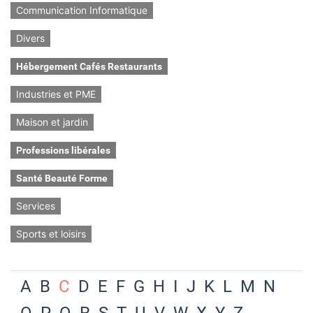
Communication Informatique
Divers
Hébergement Cafés Restaurants
Industries et PME
Maison et jardin
Professions libérales
Santé Beauté Forme
Services
Sports et loisirs
A
B
C
D
E
F
G
H
I
J
K
L
M
N