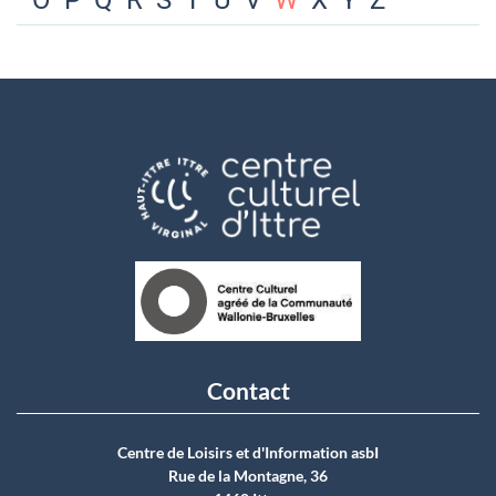
O
P
Q
R
S
T
U
V
W
X
Y
Z
Contact
Centre de Loisirs et d'Information asbI
Rue de la Montagne, 36