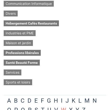
Communication Informatique
Divers
Hébergement Cafés Restaurants
Industries et PME
Maison et jardin
Professions libérales
Santé Beauté Forme
Services
Sports et loisirs
A
B
C
D
E
F
G
H
I
J
K
L
M
N