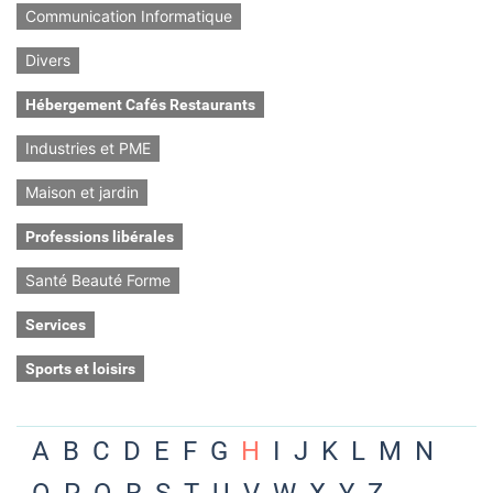
Communication Informatique
Divers
Hébergement Cafés Restaurants
Industries et PME
Maison et jardin
Professions libérales
Santé Beauté Forme
Services
Sports et loisirs
A
B
C
D
E
F
G
H
I
J
K
L
M
N