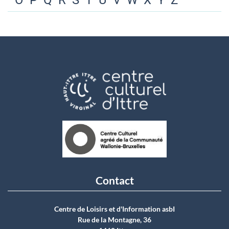
O
P
Q
R
S
T
U
V
W
X
Y
Z
Contact
Centre de Loisirs et d'Information asbI
Rue de la Montagne, 36