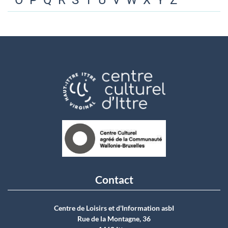
O
P
Q
R
S
T
U
V
W
X
Y
Z
Contact
Centre de Loisirs et d'Information asbI
Rue de la Montagne, 36