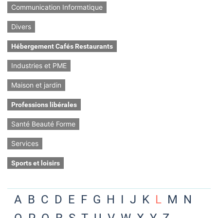
Communication Informatique
Divers
Hébergement Cafés Restaurants
Industries et PME
Maison et jardin
Professions libérales
Santé Beauté Forme
Services
Sports et loisirs
A
B
C
D
E
F
G
H
I
J
K
L
M
N