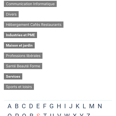
Communication Informatique
Divers
Hébergement Cafés Restaurants
Industries et PME
Maison et jardin
Professions libérales
Santé Beauté Forme
Services
Sports et loisirs
A
B
C
D
E
F
G
H
I
J
K
L
M
N