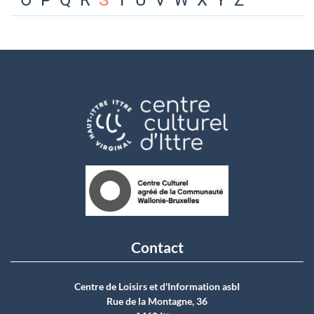
O
P
Q
R
S
T
U
V
W
X
Y
Z
Contact
Centre de Loisirs et d'Information asbI
Rue de la Montagne, 36