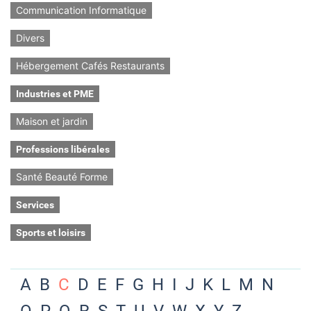
Communication Informatique
Divers
Hébergement Cafés Restaurants
Industries et PME
Maison et jardin
Professions libérales
Santé Beauté Forme
Services
Sports et loisirs
A
B
C
D
E
F
G
H
I
J
K
L
M
N