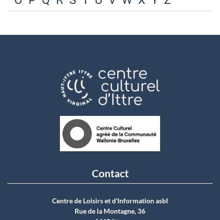
O
P
Q
R
S
T
U
V
W
X
Y
Z
Contact
Centre de Loisirs et d'Information asbI
Rue de la Montagne, 36