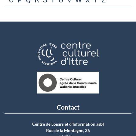
O
P
Q
R
S
T
U
V
W
X
Y
Z
Contact
Centre de Loisirs et d'Information asbI
Rue de la Montagne, 36