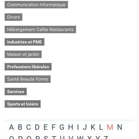
Communication Informatique
Divers
Hébergement Cafés Restaurants
Industries et PME
Maison et jardin
Professions libérales
Santé Beauté Forme
Services
Sports et loisirs
A
B
C
D
E
F
G
H
I
J
K
L
M
N