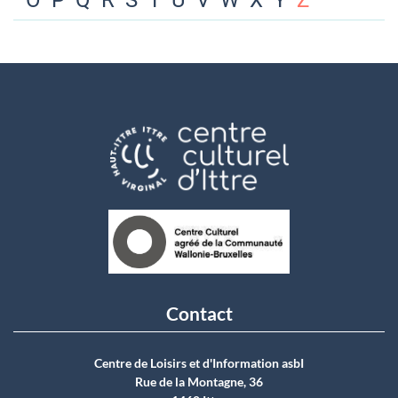
O
P
Q
R
S
T
U
V
W
X
Y
Z
Contact
Centre de Loisirs et d'Information asbI
Rue de la Montagne, 36