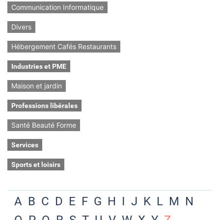
Communication Informatique
Divers
Hébergement Cafés Restaurants
Industries et PME
Maison et jardin
Professions libérales
Santé Beauté Forme
Services
Sports et loisirs
A
B
C
D
E
F
G
H
I
J
K
L
M
N