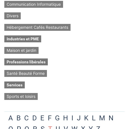
Communication Informatique
Divers
Hébergement Cafés Restaurants
Industries et PME
Maison et jardin
Professions libérales
Santé Beauté Forme
Services
Sports et loisirs
A
B
C
D
E
F
G
H
I
J
K
L
M
N