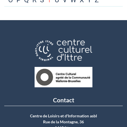
O
P
Q
R
S
T
U
V
W
X
Y
Z
Contact
Centre de Loisirs et d'Information asbI
Rue de la Montagne, 36