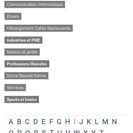
Communication Informatique
Divers
Hébergement Cafés Restaurants
Industries et PME
Maison et jardin
Professions libérales
Santé Beauté Forme
Services
Sports et loisirs
A
B
C
D
E
F
G
H
I
J
K
L
M
N