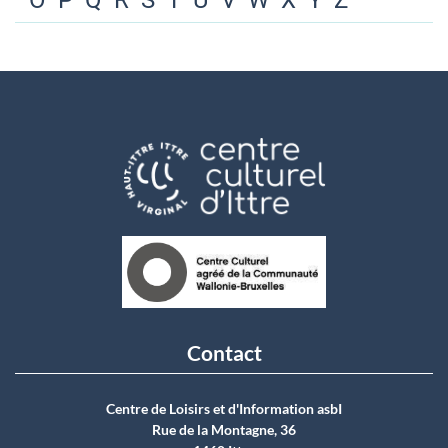
O
P
Q
R
S
T
U
V
W
X
Y
Z
Contact
Centre de Loisirs et d'Information asbI
Rue de la Montagne, 36