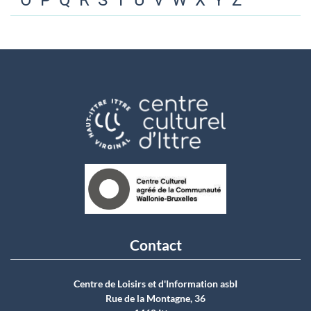
O
P
Q
R
S
T
U
V
W
X
Y
Z
Contact
Centre de Loisirs et d'Information asbI
Rue de la Montagne, 36