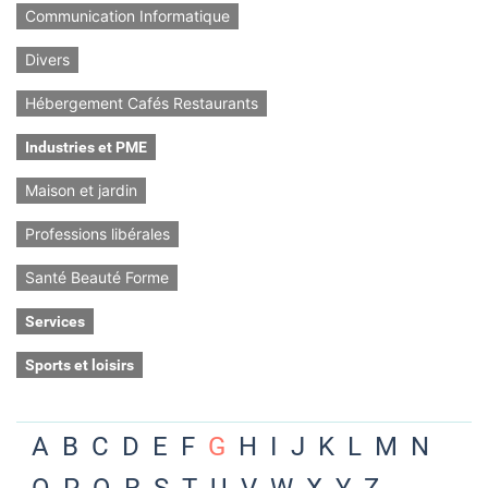
Communication Informatique
Divers
Hébergement Cafés Restaurants
Industries et PME
Maison et jardin
Professions libérales
Santé Beauté Forme
Services
Sports et loisirs
A
B
C
D
E
F
G
H
I
J
K
L
M
N