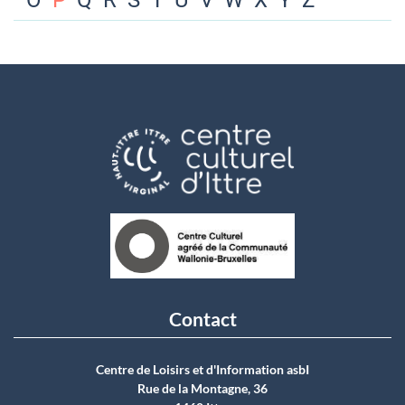
O
P
Q
R
S
T
U
V
W
X
Y
Z
Contact
Centre de Loisirs et d'Information asbI
Rue de la Montagne, 36