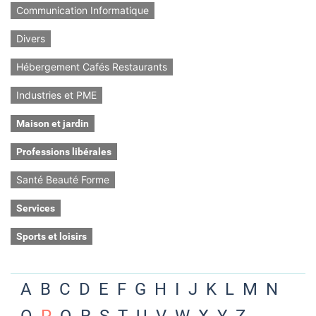
Communication Informatique
Divers
Hébergement Cafés Restaurants
Industries et PME
Maison et jardin
Professions libérales
Santé Beauté Forme
Services
Sports et loisirs
A
B
C
D
E
F
G
H
I
J
K
L
M
N