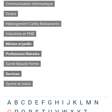
Communication Informatique
Divers
Hébergement Cafés Restaurants
Industries et PME
Maison et jardin
Professions libérales
Santé Beauté Forme
Services
Sports et loisirs
A
B
C
D
E
F
G
H
I
J
K
L
M
N