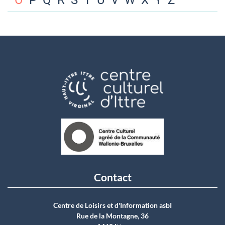
O
P
Q
R
S
T
U
V
W
X
Y
Z
Contact
Centre de Loisirs et d'Information asbI
Rue de la Montagne, 36