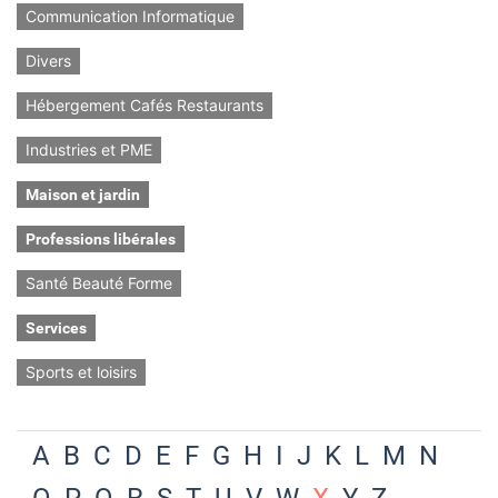
Communication Informatique
Divers
Hébergement Cafés Restaurants
Industries et PME
Maison et jardin
Professions libérales
Santé Beauté Forme
Services
Sports et loisirs
A
B
C
D
E
F
G
H
I
J
K
L
M
N