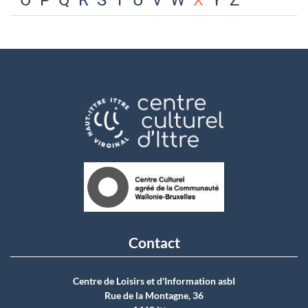
O
P
Q
R
S
T
U
V
W
X
Y
Z
Contact
Centre de Loisirs et d'Information asbI
Rue de la Montagne, 36