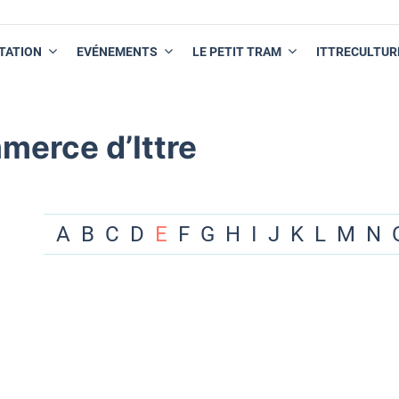
TATION
EVÉNEMENTS
LE PETIT TRAM
ITTRECULTUR
merce d’Ittre
A
B
C
D
E
F
G
H
I
J
K
L
M
N