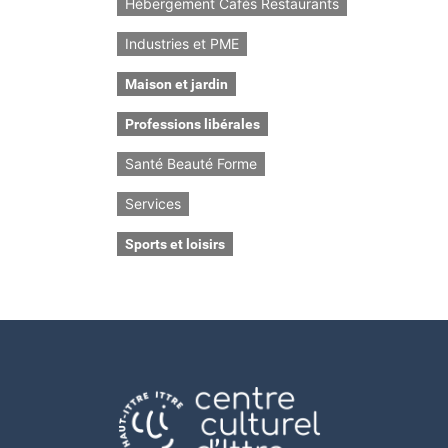
Hébergement Cafés Restaurants
Industries et PME
Maison et jardin
Professions libérales
Santé Beauté Forme
Services
Sports et loisirs