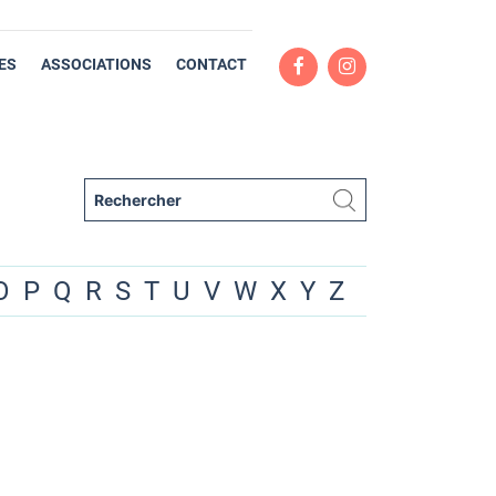
ES
ASSOCIATIONS
CONTACT
O
P
Q
R
S
T
U
V
W
X
Y
Z