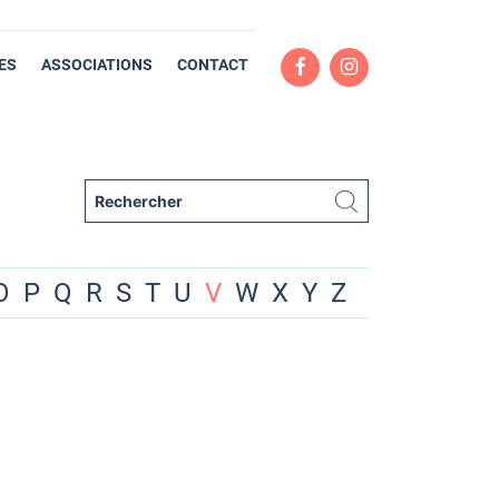
ES
ASSOCIATIONS
CONTACT
O
P
Q
R
S
T
U
V
W
X
Y
Z