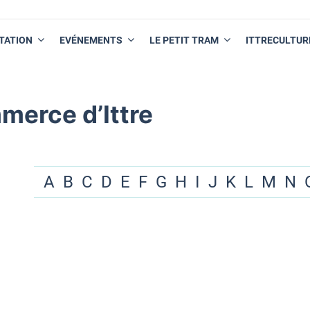
TATION
EVÉNEMENTS
LE PETIT TRAM
ITTRECULTUR
merce d’Ittre
A
B
C
D
E
F
G
H
I
J
K
L
M
N