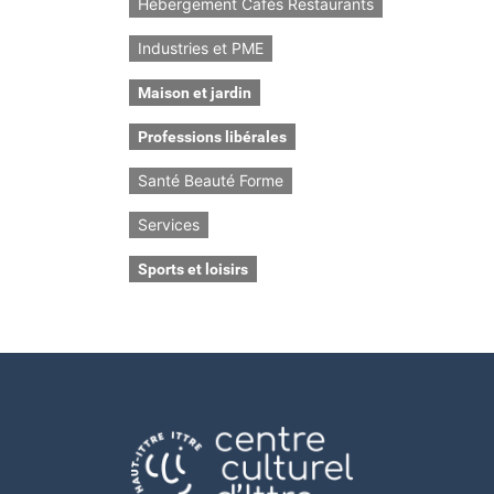
Hébergement Cafés Restaurants
Industries et PME
Maison et jardin
Professions libérales
Santé Beauté Forme
Services
Sports et loisirs