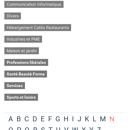
Communication Informatique
Divers
Hébergement Cafés Restaurants
Industries et PME
Maison et jardin
Professions libérales
Santé Beauté Forme
Services
Sports et loisirs
A
B
C
D
E
F
G
H
I
J
K
L
M
N