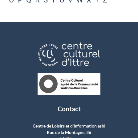
O
P
Q
R
S
T
U
V
W
X
Y
Z
Contact
Centre de Loisirs et d'Information asbI
Rue de la Montagne, 36