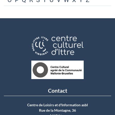
O
P
Q
R
S
T
U
V
W
X
Y
Z
Contact
Centre de Loisirs et d'Information asbI
Rue de la Montagne, 36