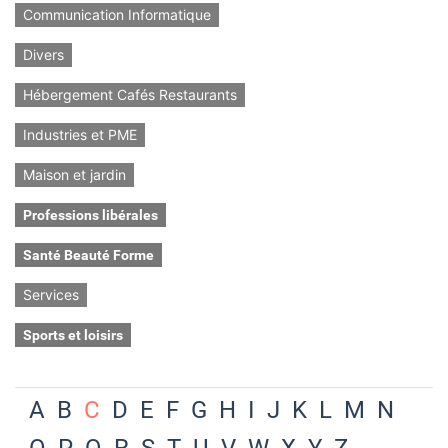
Communication Informatique
Divers
Hébergement Cafés Restaurants
Industries et PME
Maison et jardin
Professions libérales
Santé Beauté Forme
Services
Sports et loisirs
A
B
C
D
E
F
G
H
I
J
K
L
M
N