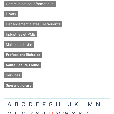
Communication Informatique
Divers
Hébergement Cafés Restaurants
Industries et PME
Maison et jardin
Professions libérales
Santé Beauté Forme
Services
Sports et loisirs
A
B
C
D
E
F
G
H
I
J
K
L
M
N