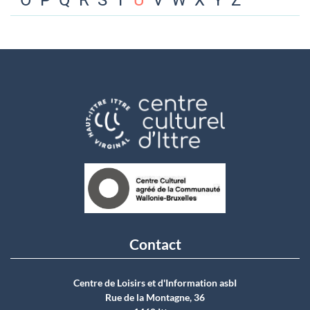
O
P
Q
R
S
T
U
V
W
X
Y
Z
Contact
Centre de Loisirs et d'Information asbI
Rue de la Montagne, 36