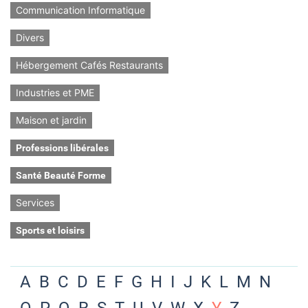
Communication Informatique
Divers
Hébergement Cafés Restaurants
Industries et PME
Maison et jardin
Professions libérales
Santé Beauté Forme
Services
Sports et loisirs
A
B
C
D
E
F
G
H
I
J
K
L
M
N