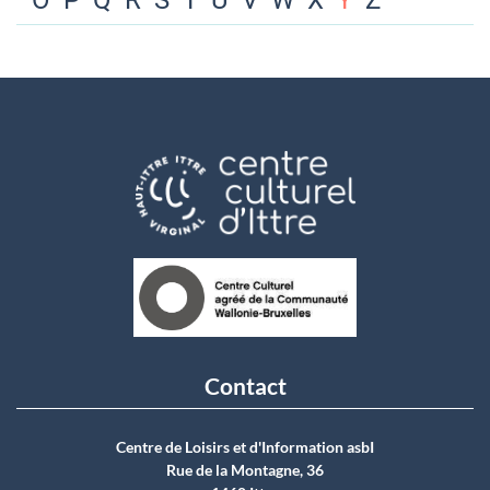
O
P
Q
R
S
T
U
V
W
X
Y
Z
Contact
Centre de Loisirs et d'Information asbI
Rue de la Montagne, 36