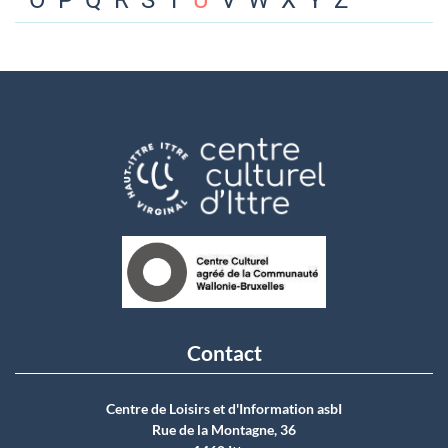
O
P
Q
R
S
T
U
V
W
X
Y
Z
Contact
Centre de Loisirs et d'Information asbI
Rue de la Montagne, 36