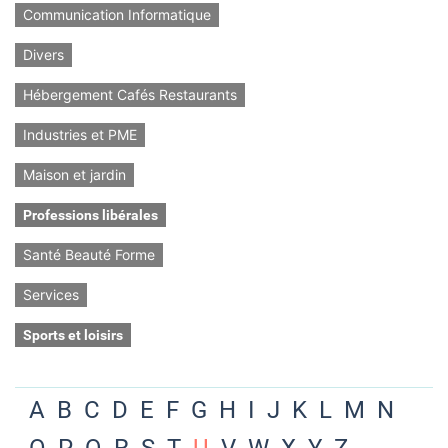
Communication Informatique
Divers
Hébergement Cafés Restaurants
Industries et PME
Maison et jardin
Professions libérales
Santé Beauté Forme
Services
Sports et loisirs
A
B
C
D
E
F
G
H
I
J
K
L
M
N