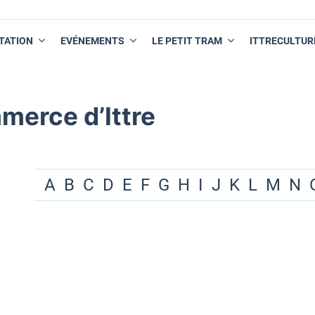
TATION
EVÉNEMENTS
LE PETIT TRAM
ITTRECULTUR
merce d’Ittre
A
B
C
D
E
F
G
H
I
J
K
L
M
N