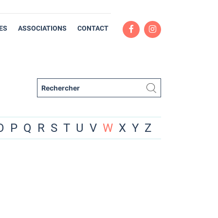
ES
ASSOCIATIONS
CONTACT
O
P
Q
R
S
T
U
V
W
X
Y
Z