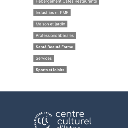
Hébergement Cafés Restaurants
Industries et PME
Maison et jardin
Professions libérales
Santé Beauté Forme
Services
Sports et loisirs