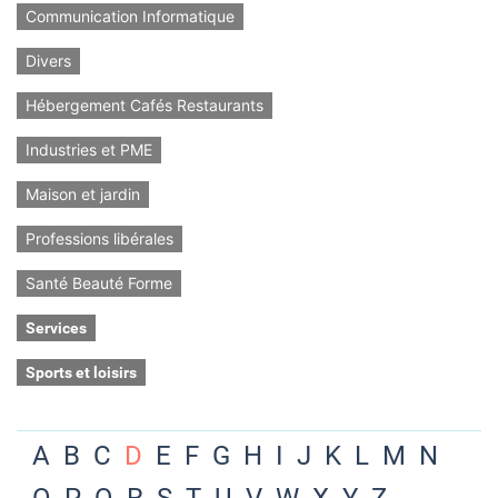
Communication Informatique
Divers
Hébergement Cafés Restaurants
Industries et PME
Maison et jardin
Professions libérales
Santé Beauté Forme
Services
Sports et loisirs
A
B
C
D
E
F
G
H
I
J
K
L
M
N