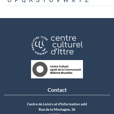
O
P
Q
R
S
T
U
V
W
X
Y
Z
Contact
Centre de Loisirs et d'Information asbI
Rue de la Montagne, 36