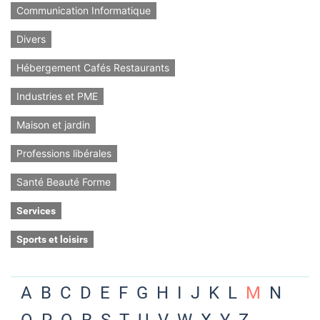
Communication Informatique
Divers
Hébergement Cafés Restaurants
Industries et PME
Maison et jardin
Professions libérales
Santé Beauté Forme
Services
Sports et loisirs
A
B
C
D
E
F
G
H
I
J
K
L
M
N