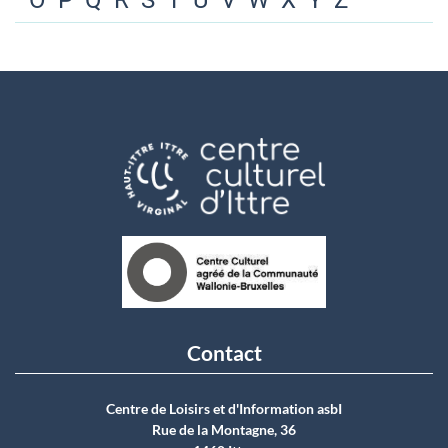
O
P
Q
R
S
T
U
V
W
X
Y
Z
Contact
Centre de Loisirs et d'Information asbI
Rue de la Montagne, 36