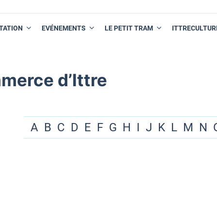
TATION
EVÉNEMENTS
LE PETIT TRAM
ITTRECULTUR
merce d’Ittre
A
B
C
D
E
F
G
H
I
J
K
L
M
N