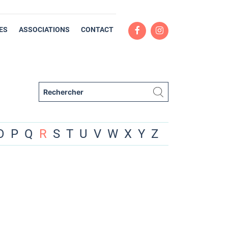
ES
ASSOCIATIONS
CONTACT
O
P
Q
R
S
T
U
V
W
X
Y
Z