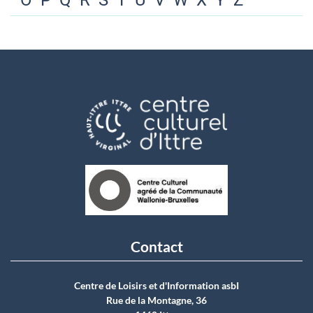
O
P
Q
R
S
T
U
V
W
X
Y
Z
Contact
Centre de Loisirs et d'Information asbI
Rue de la Montagne, 36