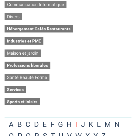
Communication Informatique
Divers
Hébergement Cafés Restaurants
Industries et PME
Maison et jardin
Professions libérales
Santé Beauté Forme
Services
Sports et loisirs
A
B
C
D
E
F
G
H
I
J
K
L
M
N