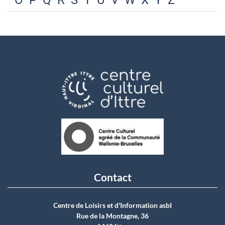
O
P
Q
R
S
T
U
V
W
X
Y
Z
Contact
Centre de Loisirs et d'Information asbI
Rue de la Montagne, 36