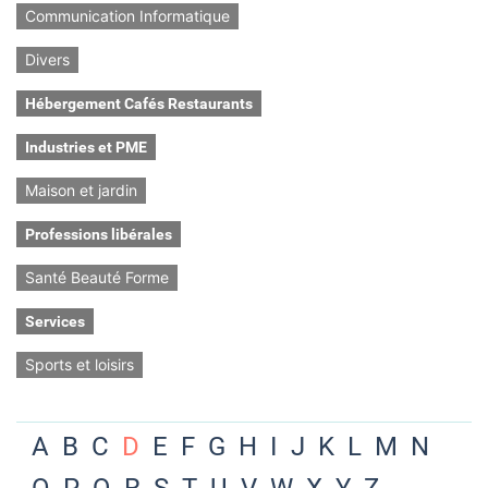
Communication Informatique
Divers
Hébergement Cafés Restaurants
Industries et PME
Maison et jardin
Professions libérales
Santé Beauté Forme
Services
Sports et loisirs
A
B
C
D
E
F
G
H
I
J
K
L
M
N