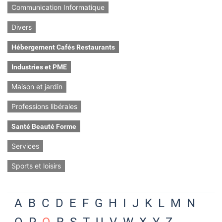
Communication Informatique
Divers
Hébergement Cafés Restaurants
Industries et PME
Maison et jardin
Professions libérales
Santé Beauté Forme
Services
Sports et loisirs
A
B
C
D
E
F
G
H
I
J
K
L
M
N