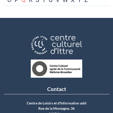
O
P
Q
R
S
T
U
V
W
X
Y
Z
Contact
Centre de Loisirs et d'Information asbI
Rue de la Montagne, 36