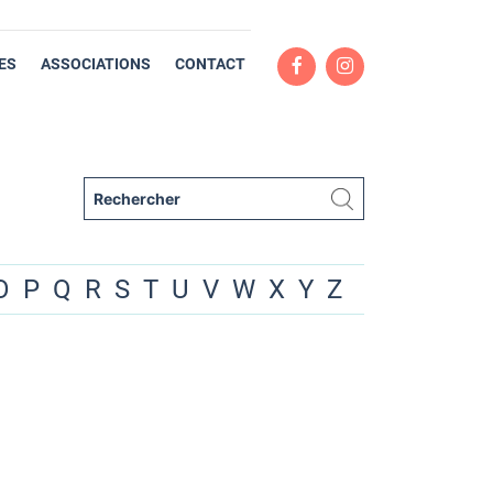
ES
ASSOCIATIONS
CONTACT
O
P
Q
R
S
T
U
V
W
X
Y
Z