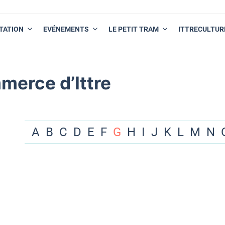
TATION
EVÉNEMENTS
LE PETIT TRAM
ITTRECULTUR
merce d’Ittre
A
B
C
D
E
F
G
H
I
J
K
L
M
N