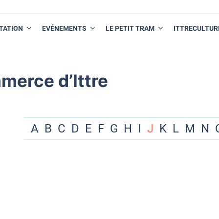
TATION
EVÉNEMENTS
LE PETIT TRAM
ITTRECULTUR
merce d’Ittre
A
B
C
D
E
F
G
H
I
J
K
L
M
N