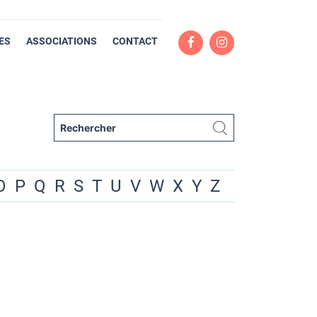
ES
ASSOCIATIONS
CONTACT
O
P
Q
R
S
T
U
V
W
X
Y
Z