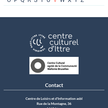
O
P
Q
R
S
T
U
V
W
X
Y
Z
Contact
Centre de Loisirs et d'Information asbI
Rue de la Montagne, 36