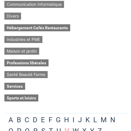
Communication Informatique
Divers
Hébergement Cafés Restaurants
Industries et PME
Maison et jardin
Professions libérales
Santé Beauté Forme
Services
Sports et loisirs
A
B
C
D
E
F
G
H
I
J
K
L
M
N