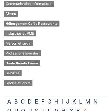
Communication Informatique
Divers
Hébergement Cafés Restaurants
Industries et PME
Maison et jardin
Professions libérales
Santé Beauté Forme
Services
Sports et loisirs
A
B
C
D
E
F
G
H
I
J
K
L
M
N