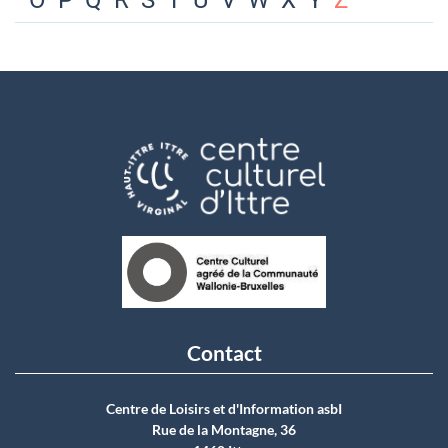
O
P
Q
R
S
T
U
V
W
X
Y
Z
Contact
Centre de Loisirs et d'Information asbI
Rue de la Montagne, 36